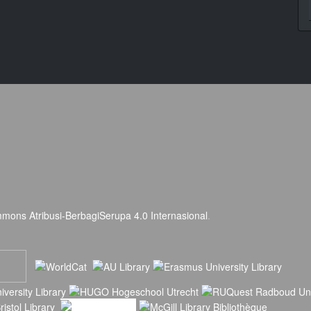
mmons Atribusi-BerbagiSerupa 4.0 Internasional
.