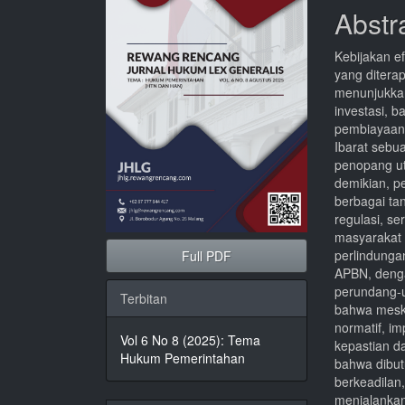
Artikel
Utam
Abstr
Kebijakan e
yang ditera
menunjukkan 
investasi, 
pembiayaan 
Ibarat seb
penopang ut
demikian, p
berbagai ta
regulasi, se
masyarakat (
perlindungan
Full PDF
APBN, deng
perundang-u
Terbitan
bahwa meski
normatif, i
Vol 6 No 8 (2025): Tema
kepastian d
Hukum Pemerintahan
bahwa dibut
berkeadilan,
menjalankan