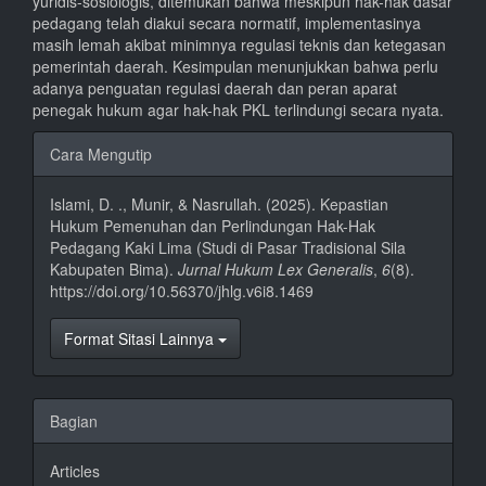
yuridis-sosiologis, ditemukan bahwa meskipun hak-hak dasar
pedagang telah diakui secara normatif, implementasinya
masih lemah akibat minimnya regulasi teknis dan ketegasan
pemerintah daerah. Kesimpulan menunjukkan bahwa perlu
adanya penguatan regulasi daerah dan peran aparat
penegak hukum agar hak-hak PKL terlindungi secara nyata.
Rincian
Cara Mengutip
Artikel
Islami, D. ., Munir, & Nasrullah. (2025). Kepastian
Hukum Pemenuhan dan Perlindungan Hak-Hak
Pedagang Kaki Lima (Studi di Pasar Tradisional Sila
Kabupaten Bima).
Jurnal Hukum Lex Generalis
,
6
(8).
https://doi.org/10.56370/jhlg.v6i8.1469
Format Sitasi Lainnya
Bagian
Articles