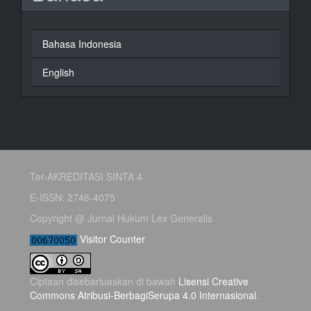
Bahasa Indonesia
English
Ter-AKREDITASI SINTA 4
E-ISSN: 2746-4075
Copyright @ Jurnal Hukum Lex Generalis
Visitor Counter
Ciptaan disebarluaskan di bawah
Lisensi Creative
Commons Atribusi-BerbagiSerupa 4.0 Internasional
.