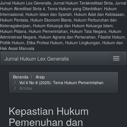
Jurnal Hukum Lex Generalis, Jurnal Hukum Terakreditasi Sinta, Jurnal
Hukum Akreditasi Sinta 4, Tema Hukum yang Diterbitkan: Hukum
Internasional, Hukum Islam dan Syariah, Hukum Adat dan Kebiasaan,
Hukum Perdata, Hukum Ekonomi Bisnis, Hukum Perburuhan dan
Ketenagakerjaan, Hukum Keluarga dan Hukum Keluarga Islam,
Hukum Pidana, Hukum Pemerintahan, Hukum Tata Negara, Hukum
Administrasi Negara, Hukum Agraria dan Pertanahan, Filsafat Hukum,
Politik Hukum, Etika Profesi Hukum, Hukum Lingkungan, Hukum dan
Hak Asasi Manusia
Lompat
Jurnal Hukum Lex Generalis
Toggl
ke
naviga
isi
halaman
Navigasi
Beranda
Arsip
Utama
Vol 6 No 8 (2025): Tema Hukum Pemerintahan
Isi
Articles
Utama
Bilah
Samping
Kepastian Hukum
Pemenuhan dan