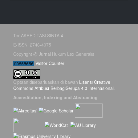
Ter-AKREDITASI SINTA 4
E-ISSN: 2746-4075
Copyright @ Jurnal Hukum Lex Generalis
Visitor Counter
Ciptaan disebarluaskan di bawah
Lisensi Creative
Commons Atribusi-BerbagiSerupa 4.0 Internasional
.
Accreditation, Indexing and Abstracting