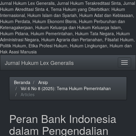
Jurnal Hukum Lex Generalis, Jurnal Hukum Terakreditasi Sinta, Jurnal
Hukum Akreditasi Sinta 4, Tema Hukum yang Diterbitkan: Hukum
Internasional, Hukum Islam dan Syariah, Hukum Adat dan Kebiasaan,
Hukum Perdata, Hukum Ekonomi Bisnis, Hukum Perburuhan dan
Ketenagakerjaan, Hukum Keluarga dan Hukum Keluarga Islam,
Hukum Pidana, Hukum Pemerintahan, Hukum Tata Negara, Hukum
Administrasi Negara, Hukum Agraria dan Pertanahan, Filsafat Hukum,
Politik Hukum, Etika Profesi Hukum, Hukum Lingkungan, Hukum dan
Hak Asasi Manusia
Lompat
Jurnal Hukum Lex Generalis
Toggl
ke
naviga
isi
halaman
Navigasi
Beranda
Arsip
Utama
Vol 6 No 8 (2025): Tema Hukum Pemerintahan
Isi
Articles
Utama
Bilah
Samping
Peran Bank Indonesia
dalam Pengendalian