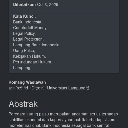
Diterbitkan:
Oct 3, 2025
Kata Kunci:
Bank Indonesia,
Counterfeit Money,
Legal Policy,
Legal Protection,
Lampung Bank Indonesia,
Uang Palsu,
Kebijakan Hukum,
Perlindungan Hukum,
Lampung
Isi
Komang Wastawan
a:1:{s:5:"id_ID";s:19:"Universitas Lampung";}
Artikel
Utama
Abstrak
Peredaran uang palsu merupakan ancaman serius terhadap
stabilitas ekonomi dan kepercayaan publik terhadap sistem
moneter nasional. Bank Indonesia sebagai bank sentral