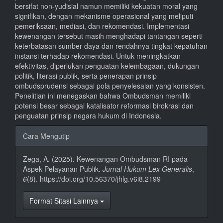
bersifat non-yudisial namun memiliki kekuatan moral yang
signifikan, dengan mekanisme operasional yang meliputi
pemeriksaan, mediasi, dan rekomendasi. Implementasi
kewenangan tersebut masih menghadapi tantangan seperti
keterbatasan sumber daya dan rendahnya tingkat kepatuhan
instansi terhadap rekomendasi. Untuk meningkatkan
efektivitas, diperlukan penguatan kelembagaan, dukungan
politik, literasi publik, serta penerapan prinsip
ombudsprudensi sebagai pola penyelesaian yang konsisten.
Penelitian ini menegaskan bahwa Ombudsman memiliki
potensi besar sebagai katalisator reformasi birokrasi dan
penguatan prinsip negara hukum di Indonesia.
Rincian
Cara Mengutip
Artikel
Zega, A. (2025). Kewenangan Ombudsman RI pada
Aspek Pelayanan Publik.
Jurnal Hukum Lex Generalis
,
6
(8). https://doi.org/10.56370/jhlg.v6i8.2199
Format Sitasi Lainnya