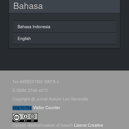
Bahasa
Bahasa Indonesia
English
Ter-AKREDITASI SINTA 4
E-ISSN: 2746-4075
Copyright @ Jurnal Hukum Lex Generalis
Visitor Counter
Ciptaan disebarluaskan di bawah
Lisensi Creative