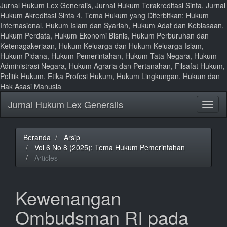
Jurnal Hukum Lex Generalis, Jurnal Hukum Terakreditasi Sinta, Jurnal
Hukum Akreditasi Sinta 4, Tema Hukum yang Diterbitkan: Hukum
Internasional, Hukum Islam dan Syariah, Hukum Adat dan Kebiasaan,
Hukum Perdata, Hukum Ekonomi Bisnis, Hukum Perburuhan dan
Ketenagakerjaan, Hukum Keluarga dan Hukum Keluarga Islam,
Hukum Pidana, Hukum Pemerintahan, Hukum Tata Negara, Hukum
Administrasi Negara, Hukum Agraria dan Pertanahan, Filsafat Hukum,
Politik Hukum, Etika Profesi Hukum, Hukum Lingkungan, Hukum dan
Hak Asasi Manusia
Lompat
Jurnal Hukum Lex Generalis
Toggl
ke
naviga
isi
halaman
Navigasi
Beranda
Arsip
Utama
Vol 6 No 8 (2025): Tema Hukum Pemerintahan
Isi
Articles
Utama
Bilah
Samping
Kewenangan
Ombudsman RI pada