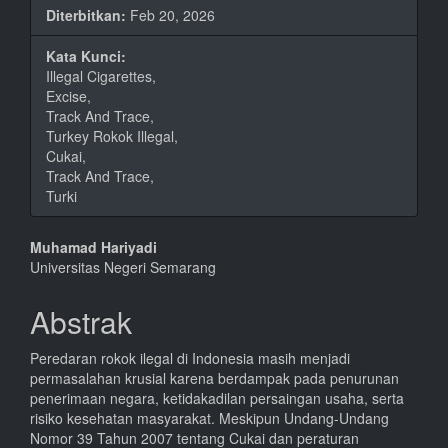
Diterbitkan:
Feb 20, 2026
Kata Kunci:
Illegal Cigarettes,
Excise,
Track And Trace,
Turkey Rokok Illegal,
Cukai,
Track And Trace,
Turki
Isi
Muhamad Hariyadi
Universitas Negeri Semarang
Artikel
Utama
Abstrak
Peredaran rokok ilegal di Indonesia masih menjadi
permasalahan krusial karena berdampak pada penurunan
penerimaan negara, ketidakadilan persaingan usaha, serta
risiko kesehatan masyarakat. Meskipun Undang-Undang
Nomor 39 Tahun 2007 tentang Cukai dan peraturan