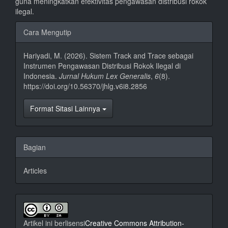
guna meningkatkan efektivitas pengawasan distribusi rokok
ilegal.
Rincian
Cara Mengutip
Artikel
Hariyadi, M. (2026). Sistem Track and Trace sebagai
Instrumen Pengawasan Distribusi Rokok Ilegal di
Indonesia.
Jurnal Hukum Lex Generalis
,
6
(8).
https://doi.org/10.56370/jhlg.v6i8.2856
Format Sitasi Lainnya
Bagian
Articles
Artikel ini berlisensi
Creative Commons Attribution-