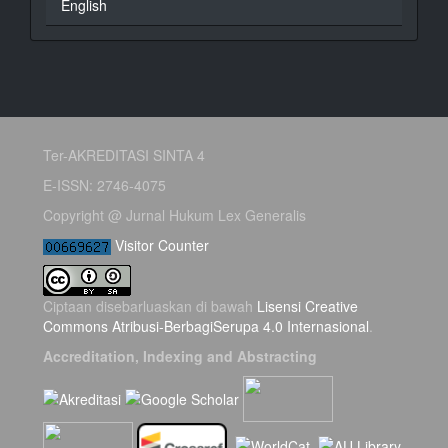
English
Ter-AKREDITASI SINTA 4
E-ISSN: 2746-4075
Copyright @ Jurnal Hukum Lex Generalis
Visitor Counter
Ciptaan disebarluaskan di bawah
Lisensi Creative
Commons Atribusi-BerbagiSerupa 4.0 Internasional
.
Accreditation, Indexing and Abstracting