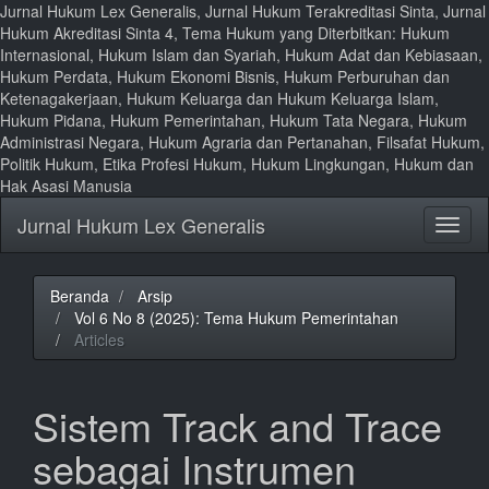
Jurnal Hukum Lex Generalis, Jurnal Hukum Terakreditasi Sinta, Jurnal
Hukum Akreditasi Sinta 4, Tema Hukum yang Diterbitkan: Hukum
Internasional, Hukum Islam dan Syariah, Hukum Adat dan Kebiasaan,
Hukum Perdata, Hukum Ekonomi Bisnis, Hukum Perburuhan dan
Ketenagakerjaan, Hukum Keluarga dan Hukum Keluarga Islam,
Hukum Pidana, Hukum Pemerintahan, Hukum Tata Negara, Hukum
Administrasi Negara, Hukum Agraria dan Pertanahan, Filsafat Hukum,
Politik Hukum, Etika Profesi Hukum, Hukum Lingkungan, Hukum dan
Hak Asasi Manusia
Lompat
Jurnal Hukum Lex Generalis
Toggl
ke
naviga
isi
halaman
Navigasi
Beranda
Arsip
Utama
Vol 6 No 8 (2025): Tema Hukum Pemerintahan
Isi
Articles
Utama
Bilah
Samping
Sistem Track and Trace
sebagai Instrumen