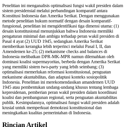
Penelitian ini menganalisis optimalisasi fungsi wakil presiden dalam
sistem presidensial melalui perbandingan komparatif antara
Konstitusi Indonesia dan Amerika Serikat. Dengan menggunakan
metode penelitian hukum normatif dengan desain komparatif-
fungsional, penelitian ini mengidentifikasi tiga dimensi utama: (1)
desain konstitusional menunjukkan bahwa Indonesia memiliki
pengaturan minimal dan ambigu terhadap peran wakil presiden di
Pasal 4 ayat (2) UUD 1945, sedangkan Amerika Serikat
memberikan kerangka lebih terperinci melalui Pasal I, II, dan
Amendemen ke-25; (2) mekanisme checks and balances di
Indonesia melibatkan DPR-MK-MPR namun dilemahkan oleh
dominasi koalisi supermayoritas, berbeda dengan Amerika Serikat
yang memiliki sistem two-party yang lebih seimbang; (3)
optimalisasi memerlukan reformasi konstitusional, penguatan
mekanisme akuntabilitas, dan adaptasi konteks sosiopolitik
Indonesia. Penelitian ini merekomendasikan amandemen UUD
1945 atau pembentukan undang-undang khusus tentang lembaga
kepresidenan, pemberian peran wakil presiden dalam koordinasi
koalisi dan pembangunan regional, serta penguatan akuntabilitas
publik. Kesimpulannya, optimalisasi fungsi wakil presiden adalah
krusial untuk memperkuat demokrasi konstitusional dan
meningkatkan kualitas pemerintahan di Indonesia.
Rincian Artikel