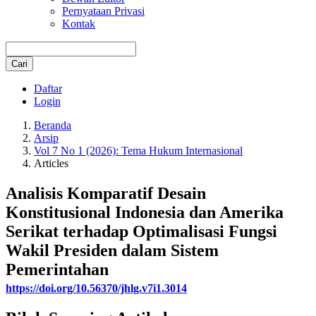
Pernyataan Privasi
Kontak
Cari
Daftar
Login
Beranda
Arsip
Vol 7 No 1 (2026): Tema Hukum Internasional
Articles
Analisis Komparatif Desain
Konstitusional Indonesia dan Amerika
Serikat terhadap Optimalisasi Fungsi
Wakil Presiden dalam Sistem
Pemerintahan
https://doi.org/10.56370/jhlg.v7i1.3014