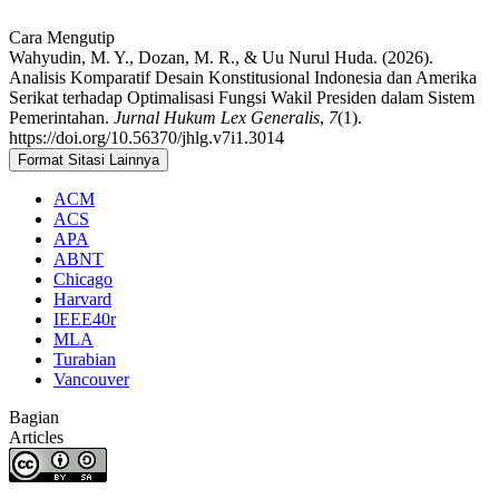
Cara Mengutip
Wahyudin, M. Y., Dozan, M. R., & Uu Nurul Huda. (2026).
Analisis Komparatif Desain Konstitusional Indonesia dan Amerika
Serikat terhadap Optimalisasi Fungsi Wakil Presiden dalam Sistem
Pemerintahan.
Jurnal Hukum Lex Generalis
,
7
(1).
https://doi.org/10.56370/jhlg.v7i1.3014
Format Sitasi Lainnya
ACM
ACS
APA
ABNT
Chicago
Harvard
IEEE40r
MLA
Turabian
Vancouver
Bagian
Articles