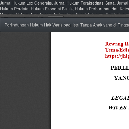
Jurnal Hukum Lex Generalis, Jurnal Hukum Terakreditasi Sinta, Jurn
Hukum Perdata, Hukum Ekonomi Bisnis, Hukum Perburuhan dan Kete
Negara, Hukum Agraria dan Pertanahan, Filsafat Hukum, Politik Huk
Kembali
Perlindungan Hukum Hak Waris bagi Istri Tanpa Anak yang di Tingg
ke
Rincian
Artikel