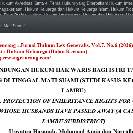
al Hukum Akreditasi Sinta 4, Tema Hukum yang Diterbitkan: Hukum Int
nagakerjaan, Hukum Keluarga dan Hukum Keluarga Islam, Hukum Pid
um, Etika Profesi Hukum, Hukum Lingkungan, Hukum dan Hak Asasi Ma
al Mati Suami