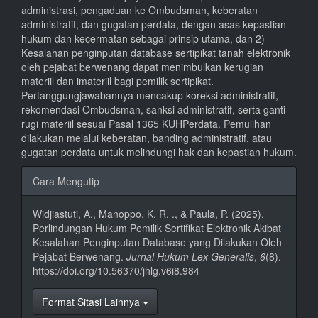
administrasi, pengaduan ke Ombudsman, keberatan
administratif, dan gugatan perdata, dengan asas kepastian
hukum dan kecermatan sebagai prinsip utama, dan 2)
Kesalahan penginputan database sertipikat tanah elektronik
oleh pejabat berwenang dapat menimbulkan kerugian
materiil dan imateriil bagi pemilik sertipikat.
Pertanggungjawabannya mencakup koreksi administratif,
rekomendasi Ombudsman, sanksi administratif, serta ganti
rugi materiil sesuai Pasal 1365 KUHPerdata. Pemulihan
dilakukan melalui keberatan, banding administratif, atau
gugatan perdata untuk melindungi hak dan kepastian hukum.
Rincian
Cara Mengutip
Artikel
Widjiastuti, A., Manoppo, K. R. ., & Paula, P. (2025).
Perlindungan Hukum Pemilik Sertifikat Elektronik Akibat
Kesalahan Penginputan Database yang Dilakukan Oleh
Pejabat Berwenang.
Jurnal Hukum Lex Generalis
,
6
(8).
https://doi.org/10.56370/jhlg.v6i8.984
Format Sitasi Lainnya