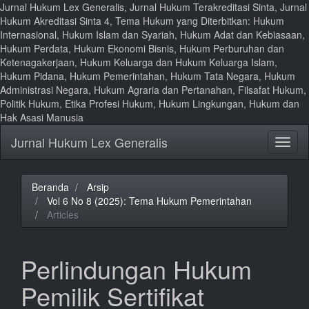
Jurnal Hukum Lex Generalis, Jurnal Hukum Terakreditasi Sinta, Jurnal
Hukum Akreditasi Sinta 4, Tema Hukum yang Diterbitkan: Hukum
Internasional, Hukum Islam dan Syariah, Hukum Adat dan Kebiasaan,
Hukum Perdata, Hukum Ekonomi Bisnis, Hukum Perburuhan dan
Ketenagakerjaan, Hukum Keluarga dan Hukum Keluarga Islam,
Hukum Pidana, Hukum Pemerintahan, Hukum Tata Negara, Hukum
Administrasi Negara, Hukum Agraria dan Pertanahan, Filsafat Hukum,
Politik Hukum, Etika Profesi Hukum, Hukum Lingkungan, Hukum dan
Hak Asasi Manusia
Lompat
Jurnal Hukum Lex Generalis
Toggl
ke
naviga
isi
halaman
Navigasi
Beranda
Arsip
Utama
Vol 6 No 8 (2025): Tema Hukum Pemerintahan
Isi
Articles
Utama
Bilah
Samping
Perlindungan Hukum
Pemilik Sertifikat