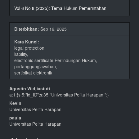
Vol 6 No 8 (2025): Tema Hukum Pemerintahan
Diterbitkan:
Sep 16, 2025
Kata Kunci:
legal protection,
liability,
electronic sertificate Perlindungan Hukum,
pertanggungjawaban,
sertipikat elektronik
Isi
Agustin Widjiastuti
a:1:{s:5:"id_ID";s:35:"Universitas Pelita Harapan ";}
Artikel
Kevin
Utama
Universitas Pelita Harapan
paula
Universitas Pelita Harapan