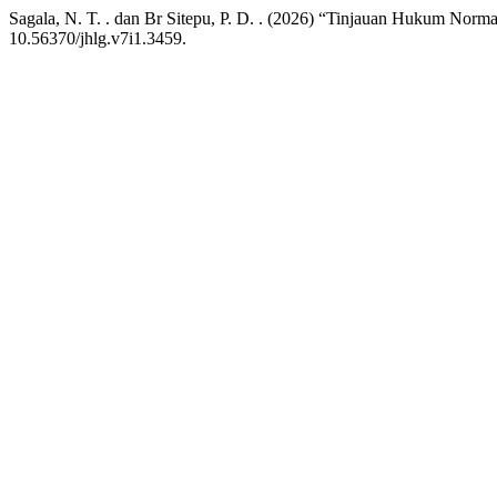
Sagala, N. T. . dan Br Sitepu, P. D. . (2026) “Tinjauan Hukum Nor
10.56370/jhlg.v7i1.3459.