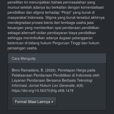
penelitian ini menunjukkan bahwa permasalahan yang
muncul setelah adanya isu berkaitan dengan komersialisasi
pendidikan dan stigma terhadap “Pinjol” yang buruk di
masyarakat Indonesia. Stigma yang buruk tersebut akhirnya
mendegradasi proses bisnis dari lembaga usaha jasa
keuangan yang memberikan opsi pendanaan pendidikan
sebagai alternatif cicilan pembayaran biaya pendidikan
sehingga menimbulkan adanya dugaan pelanggaran
ketentuan di bidang hukum Perguruan Tinggi dan hukum
persaingan usaha.
Rincian
Cara Mengutip
Artikel
Bimo Ramadana, B. (2026). Penetapan Harga pada
Pelaksanaan Pendanaan Pendidikan di Indonesia oleh
Layanan Pendanaan Bersama Berbasis Teknologi
Informasi.
Jurnal Hukum Lex Generalis
,
6
(8).
https://doi.org/10.56370/jhlg.v6i8.1478
Format Sitasi Lainnya