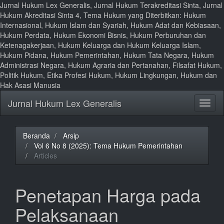
Jurnal Hukum Lex Generalis, Jurnal Hukum Terakreditasi Sinta, Jurnal
Hukum Akreditasi Sinta 4, Tema Hukum yang Diterbitkan: Hukum
Internasional, Hukum Islam dan Syariah, Hukum Adat dan Kebiasaan,
Hukum Perdata, Hukum Ekonomi Bisnis, Hukum Perburuhan dan
Ketenagakerjaan, Hukum Keluarga dan Hukum Keluarga Islam,
Hukum Pidana, Hukum Pemerintahan, Hukum Tata Negara, Hukum
Administrasi Negara, Hukum Agraria dan Pertanahan, Filsafat Hukum,
Politik Hukum, Etika Profesi Hukum, Hukum Lingkungan, Hukum dan
Hak Asasi Manusia
Lompat
Jurnal Hukum Lex Generalis
Toggl
ke
naviga
isi
halaman
Navigasi
Beranda
Arsip
Utama
Vol 6 No 8 (2025): Tema Hukum Pemerintahan
Isi
Articles
Utama
Bilah
Samping
Penetapan Harga pada
Pelaksanaan