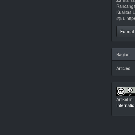
Zahira Ya
Rancanga
Kualitas 
6
(8). htt
Format 
Bagian
Articles
Artikel ini
Internati