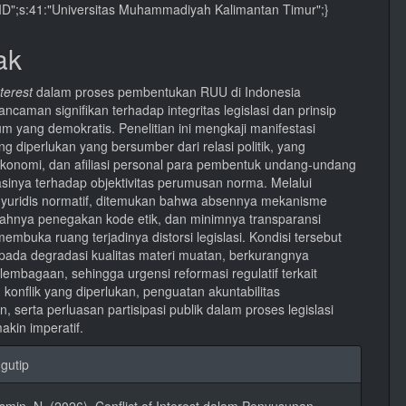
d_ID";s:41:"Universitas Muhammadiyah Kalimantan Timur";}
l
a
ak
nterest
dalam proses pembentukan RUU di Indonesia
caman signifikan terhadap integritas legislasi dan prinsip
m yang demokratis. Penelitian ini mengkaji manifestasi
g diperlukan yang bersumber dari relasi politik, yang
ekonomi, dan afiliasi personal para pembentuk undang-undang
kasinya terhadap objektivitas perumusan norma. Melalui
yuridis normatif, ditemukan bahwa absennya mekanisme
mahnya penegakan kode etik, dan minimnya transparansi
embuka ruang terjadinya distorsi legislasi. Kondisi tersebut
ada degradasi kualitas materi muatan, berkurangnya
elembagaan, sehingga urgensi reformasi regulatif terkait
konflik yang diperlukan, penguatan akuntabilitas
 serta perluasan partisipasi publik dalam proses legislasi
akin imperatif.
an
gutip
l