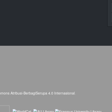
mmons Atribusi-BerbagiSerupa 4.0 Internasional
.