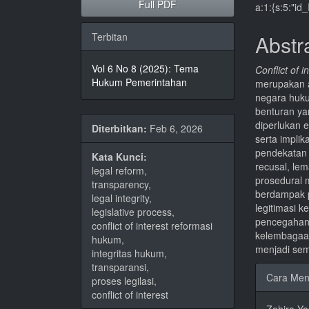
Full PDF
a:1:{s:5:"i
Samping
Artike
Artikel
Utam
Terbitan
Abstr
Vol 6 No 8 (2025): Tema
Conflict of i
Hukum Pemerintahan
merupakan an
negara huku
benturan yan
diperlukan 
Diterbitkan:
Feb 6, 2026
serta impli
pendekatan 
Kata Kunci:
recusal, le
legal reform,
prosedural m
transparency,
berdampak p
legal integrity,
legitimasi k
legislative process,
pencegahan 
conflict of interest reformasi
kelembagaan,
hukum,
menjadi sem
integritas hukum,
Rinci
transparansi,
Cara Men
proses legilasi,
Artike
conflict of interest