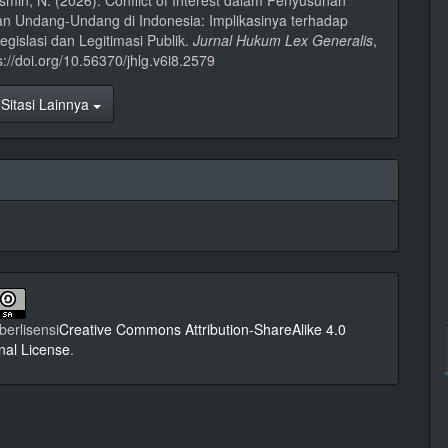
smin, N. (2026). Conflict of Interest dalam Penyusunan
n Undang-Undang di Indonesia: Implikasinya terhadap
Legislasi dan Legitimasi Publik.
Jurnal Hukum Lex Generalis
,
ps://doi.org/10.56370/jhlg.v6i8.2579
Sitasi Lainnya
 berlisensi
Creative Commons Attribution-ShareAlike 4.0
onal License
.