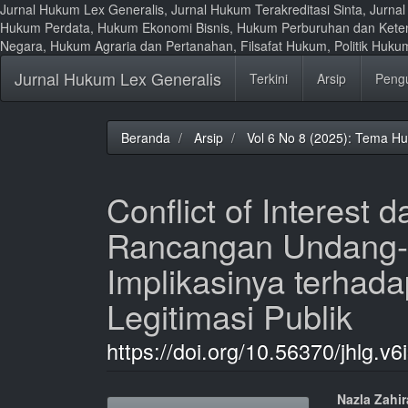
Jurnal Hukum Lex Generalis, Jurnal Hukum Terakreditasi Sinta, Jurn
Hukum Perdata, Hukum Ekonomi Bisnis, Hukum Perburuhan dan Kete
Negara, Hukum Agraria dan Pertanahan, Filsafat Hukum, Politik Huk
Lompat
Jurnal Hukum Lex Generalis
Terkini
Arsip
Peng
ke
isi
halaman
Navigasi
Beranda
Arsip
Vol 6 No 8 (2025): Tema H
Utama
Isi
Utama
Conflict of Interest
Bilah
Samping
Rancangan Undang-U
Implikasinya terhada
Legitimasi Publik
https://doi.org/10.56370/jhlg.v6
Bilah
Isi
Nazla Zahi