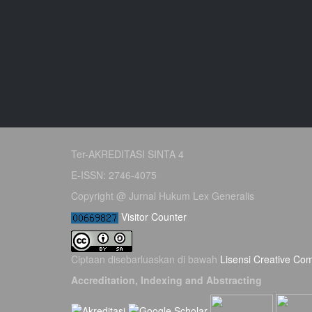
Ter-AKREDITASI SINTA 4
E-ISSN: 2746-4075
Copyright @ Jurnal Hukum Lex Generalis
Visitor Counter
Ciptaan disebarluaskan di bawah
Lisensi Creative Co
Accreditation, Indexing and Abstracting