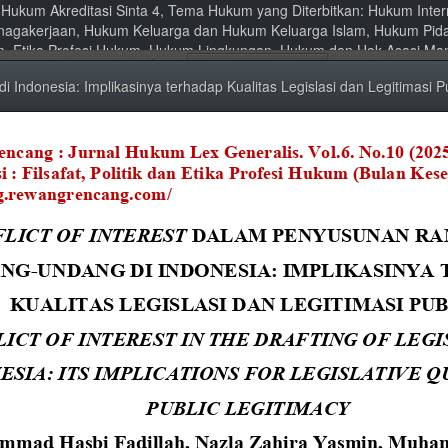
al Hukum Akreditasi Sinta 4, Tema Hukum yang Diterbitkan: Hukum Int
nagakerjaan, Hukum Keluarga dan Hukum Keluarga Islam, Hukum Pid
um, Etika Profesi Hukum, Hukum Lingkungan, Hukum dan Hak Asasi Ma
Indonesia: Implikasinya terhadap Kualitas Legislasi dan Legitimasi Pu