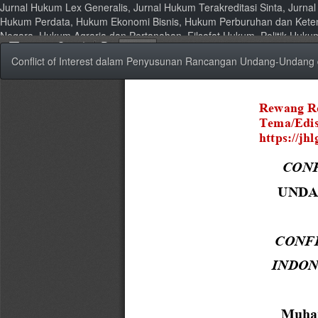
Jurnal Hukum Lex Generalis, Jurnal Hukum Terakreditasi Sinta, Jurn
Hukum Perdata, Hukum Ekonomi Bisnis, Hukum Perburuhan dan Kete
Negara, Hukum Agraria dan Pertanahan, Filsafat Hukum, Politik Huk
Kembali
Conflict of Interest dalam Penyusunan Rancangan Undang-Undang di 
ke
Rincian
Artikel